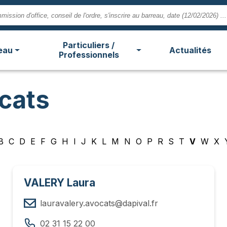
Particuliers /
eau
Actualités
Professionnels
cats
B
C
D
E
F
G
H
I
J
K
L
M
N
O
P
R
S
T
V
W
X
VALERY Laura
lauravalery.avocats@dapival.fr
02 31 15 22 00