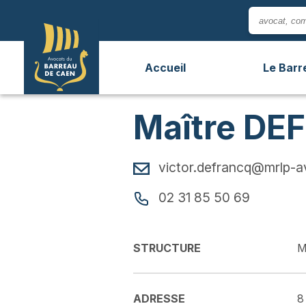
Panneau de gestion des cookies
Accueil
Le Barr
Maître DE
victor.defrancq@mrlp-a
02 31 85 50 69
STRUCTURE
M
ADRESSE
8