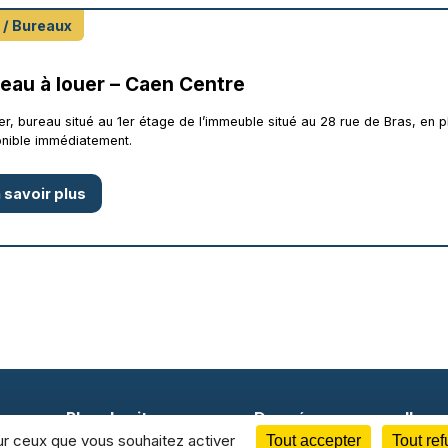
 / Bureaux
eau à louer – Caen Centre
er, bureau situé au 1er étage de l’immeuble situé au 28 rue de Bras, en p
nible immédiatement.
 savoir plus
Plan du site
Données personnelles
sur ceux que vous souhaitez activer
Tout accepter
Tout ref