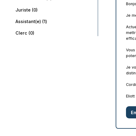
Bonjo
Juriste (0)
Je me
Assistant(e) (1)
Actue
Clerc (0)
mettr
effic
Vous 
poten
Je vo
disti
Cord
Eliot
En