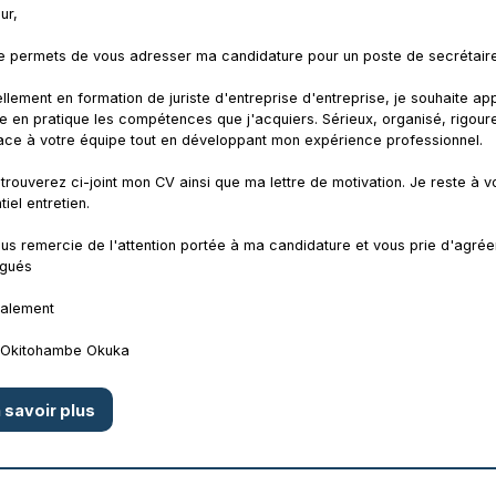
ur,
 permets de vous adresser ma candidature pour un poste de secrétaire /
llement en formation de juriste d'entreprise d'entreprise, je souhaite 
e en pratique les compétences que j'acquiers. Sérieux, organisé, rigoure
ace à votre équipe tout en développant mon expérience professionnel.
trouverez ci-joint mon CV ainsi que ma lettre de motivation. Je reste à 
tiel entretien.
us remercie de l'attention portée à ma candidature et vous prie d'agrée
ngués
ialement
t Okitohambe Okuka
 savoir plus