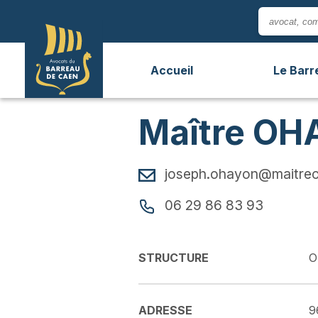
Panneau de gestion des cookies
Accueil
Le Barr
Maître OH
joseph.ohayon@maitreo
06 29 86 83 93
STRUCTURE
O
ADRESSE
9