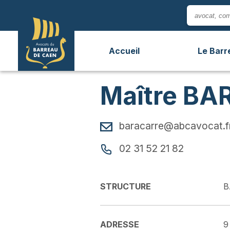
Panneau de gestion des cookies
Accueil
Le Barr
Maître BA
baracarre@abcavocat.f
02 31 52 21 82
STRUCTURE
B
ADRESSE
9